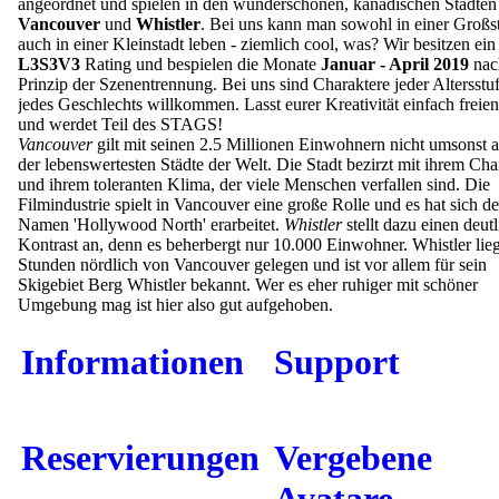
angeordnet und spielen in den wunderschönen, kanadischen Städten
Vancouver
und
Whistler
. Bei uns kann man sowohl in einer Großst
auch in einer Kleinstadt leben - ziemlich cool, was? Wir besitzen ein
L3S3V3
Rating und bespielen die Monate
Januar - April 2019
nac
Prinzip der Szenentrennung. Bei uns sind Charaktere jeder Altersstu
jedes Geschlechts willkommen. Lasst eurer Kreativität einfach freie
und werdet Teil des STAGS!
Vancouver
gilt mit seinen 2.5 Millionen Einwohnern nicht umsonst a
der lebenswertesten Städte der Welt. Die Stadt bezirzt mit ihrem Ch
und ihrem toleranten Klima, der viele Menschen verfallen sind. Die
Filmindustrie spielt in Vancouver eine große Rolle und es hat sich d
Namen 'Hollywood North' erarbeitet.
Whistler
stellt dazu einen deut
Kontrast an, denn es beherbergt nur 10.000 Einwohner. Whistler lieg
Stunden nördlich von Vancouver gelegen und ist vor allem für sein
Skigebiet Berg Whistler bekannt. Wer es eher ruhiger mit schöner
Umgebung mag ist hier also gut aufgehoben.
Informationen
Support
Reservierungen
Vergebene