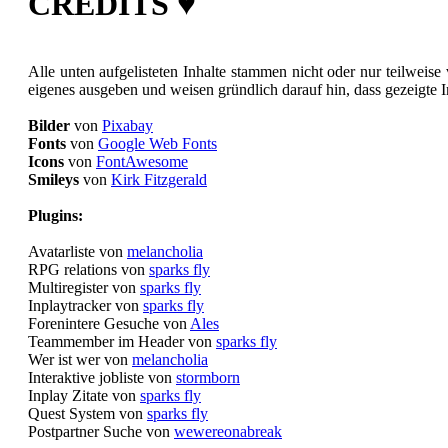
CREDITS ♥
Alle unten aufgelisteten Inhalte stammen nicht oder nur teilweise
eigenes ausgeben und weisen gründlich darauf hin, dass gezeigte I
Bilder
von
Pixabay
Fonts
von
Google Web Fonts
Icons
von
FontAwesome
Smileys
von
Kirk Fitzgerald
Plugins:
Avatarliste von
melancholia
RPG relations von
sparks fly
Multiregister von
sparks fly
Inplaytracker von
sparks fly
Forenintere Gesuche von
Ales
Teammember im Header von
sparks fly
Wer ist wer von
melancholia
Interaktive jobliste von
stormborn
Inplay Zitate von
sparks fly
Quest System von
sparks fly
Postpartner Suche von
wewereonabreak