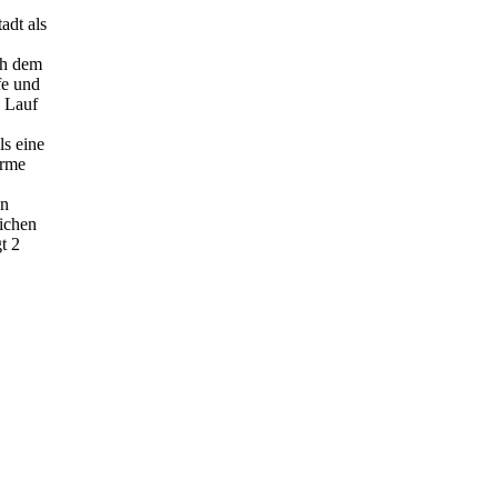
adt als
h dem
fe und
n Lauf
ls eine
arme
en
lichen
t 2