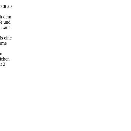
adt als
h dem
fe und
n Lauf
ls eine
arme
en
lichen
t 2