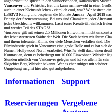
angeordnet und spielen in den wunderschönen, kanadischen Städten
Vancouver
und
Whistler
. Bei uns kann man sowohl in einer Großst
auch in einer Kleinstadt leben - ziemlich cool, was? Wir besitzen ein
L3S3V3
Rating und bespielen die Monate
Januar - April 2019
nac
Prinzip der Szenentrennung. Bei uns sind Charaktere jeder Altersstu
jedes Geschlechts willkommen. Lasst eurer Kreativität einfach freie
und werdet Teil des STAGS!
Vancouver
gilt mit seinen 2.5 Millionen Einwohnern nicht umsonst a
der lebenswertesten Städte der Welt. Die Stadt bezirzt mit ihrem Ch
und ihrem toleranten Klima, der viele Menschen verfallen sind. Die
Filmindustrie spielt in Vancouver eine große Rolle und es hat sich d
Namen 'Hollywood North' erarbeitet.
Whistler
stellt dazu einen deut
Kontrast an, denn es beherbergt nur 10.000 Einwohner. Whistler lieg
Stunden nördlich von Vancouver gelegen und ist vor allem für sein
Skigebiet Berg Whistler bekannt. Wer es eher ruhiger mit schöner
Umgebung mag ist hier also gut aufgehoben.
Informationen
Support
Reservierungen
Vergebene